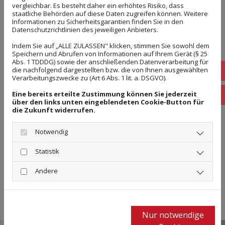
WIR FREUEN UNS, AUCH IHR ZUHAUSE
vergleichbar. Es besteht daher ein erhöhtes Risiko, dass
staatliche Behörden auf diese Daten zugreifen können. Weitere
VERSCHÖNERN ZU DÜRFEN
Informationen zu Sicherheitsgarantien finden Sie in den
Datenschutzrichtlinien des jeweiligen Anbieters.
Gern stehen wir Ihnen für eine
qualifizierte
Indem Sie auf „ALLE ZULASSEN" klicken, stimmen Sie sowohl dem
Speichern und Abrufen von Informationen auf Ihrem Gerät (§ 25
Fachberatung
zur Verfügung, um Ihr gewünschtes
Abs. 1 TDDDG) sowie der anschließenden Datenverarbeitung für
die nachfolgend dargestellten bzw. die von Ihnen ausgewählten
Projekt zu besprechen. Unser
umfassendes Full-
Verarbeitungszwecke zu (Art 6 Abs. 1 lit. a. DSGVO).
Service-Angebot
beinhaltet für Sie außerdem
Eine bereits erteilte Zustimmung können Sie jederzeit
verschiedenste weitere Leistungen wie das Aufmaß
über den links unten eingeblendeten Cookie-Button für
die Zukunft widerrufen.
vor Ort sowie die fachgerechte Verlegung der
Bodenbeläge durch unsere
erfahrenen
und
Notwendig
qualifizierten Handwerker
. Frische Farben und
Statistik
neue Tapeten und Fußböden für Ihr Zuhause –
Andere
Teppichland Köpke
ist für Sie ein rundum
entspanntes Erlebnis.
Nur notwendige