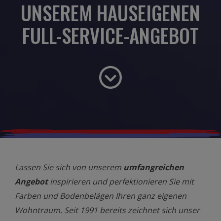
UNSEREM HAUSEIGENEN
UNSEREM HAUSEIGENEN
UNSEREM HAUSEIGENEN
UNSEREM HAUSEIGENEN
FULL-SERVICE-ANGEBOT
FULL-SERVICE-ANGEBOT
FULL-SERVICE-ANGEBOT
FULL-SERVICE-ANGEBOT
Lassen Sie sich von unserem
umfangreichen
Angebot
inspirieren und perfektionieren Sie mit
Farben und Bodenbelägen Ihren ganz eigenen
Wohntraum. Seit 1991 bereits zeichnet sich unser